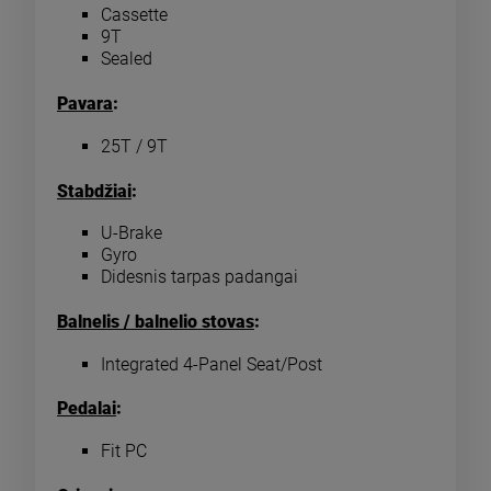
Cassette
9T
Sealed
Pavara
:
25T / 9T
Stabdžiai
:
U-Brake
Gyro
Didesnis tarpas padangai
Balnelis / balnelio stovas
:
Integrated 4-Panel Seat/Post
Pedalai
:
Fit PC