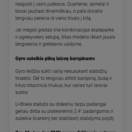
reaguoti į vairo judesius. Quarteriai, spine’ai ir
boxai jaučiasi dinamiškiau, o pats dviratis
lengviau pereina iš vieno triuko į kitą.
Jei mėgsti greitas line kombinacijas skateparke
ir agresyvesnį setupą, šitas modelis iškart jausis
lengvesnis ir greitesnis valdyme.
Gyro suteikia pilną laisvę barspinams
Gyro leidžia sukti vairą nesusukant stabdžių
troselio. Dėl to lengviau atlikti barspiną, busą ir
kitus rotacinius triukus, kur vairas turi laisvai
suktis.
U-Brake stabdis su didesniu tarpu padangai
geriau dirba su platesnėmis 2.4" padangomis ir
suteikia švaresnį bei stabilesnį stabdymo pojūtį.