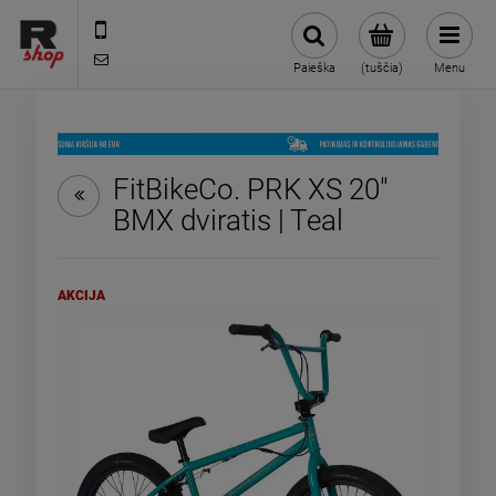
85 871 08 38
shop@rmdbike.com
Paieška
(tuščia)
Menu
FitBikeCo. PRK XS 20"
BMX dviratis | Teal
AKCIJA