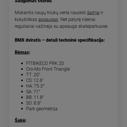
Saugumas svarbu
Mokantis naujų triukų verta naudoti
šalmą
ir
kokybiškas
apsaugas
. Net patyrę rideriai
reguliariai važinėja su apsauga skateparkuose.
BMX dviratis – detali techninė specifikacija:
Rėmas
:
FITBIKECO PRK 20
Cro-Mo Front Triangle
TT: 20"
CS: 12.6"
HA: 75.3°
SA: 71°
BB: 11.8"
SO: 8.8"
Park geometrija
Šakė
: