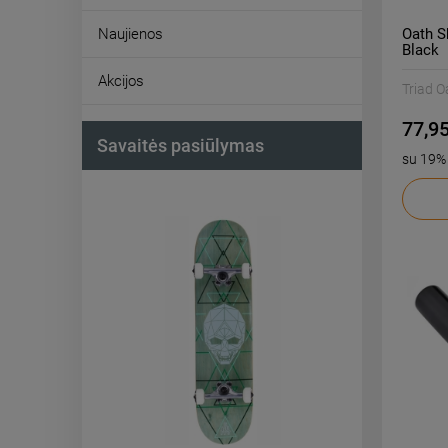
Oath S
Naujienos
Black
Akcijos
Triad O
77,95
Savaitės pasiūlymas
su 19