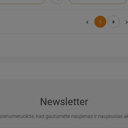
1
2
«
»
Newsletter
prenumeruokite, kad gautumėte naujienas ir naujausias ak