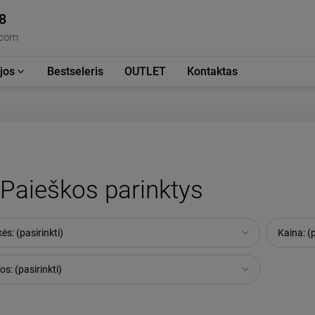
8
.com
jos
Bestseleris
OUTLET
Kontaktas
Paieškos parinktys
ės: (pasirinkti)
Kaina: (p
os: (pasirinkti)