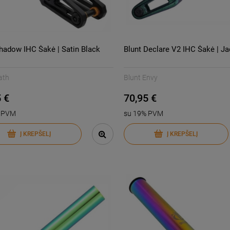
hadow IHC Šakė | Satin Black
Blunt Declare V2 IHC Šakė | Ja
ath
Blunt Envy
 €
70,95 €
% PVM
su 19% PVM
Į KREPŠELĮ
Į KREPŠELĮ