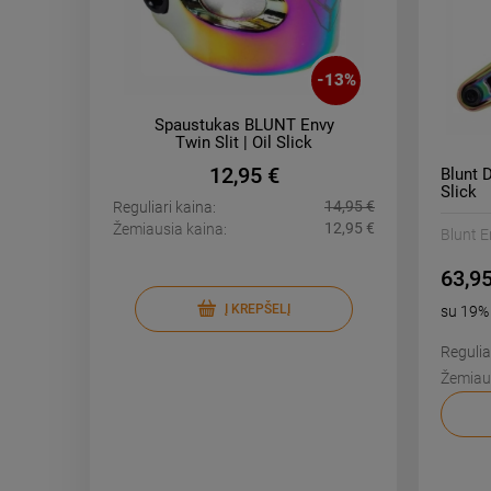
-
10
%
-
13
%
tries
Spaustukas BLUNT Envy
Apex B
el
Twin Slit | Oil Slick
12,95 €
Blunt 
Slick
40,95 €
14,95 €
Reguliari kaina:
Reguliari k
36,95 €
12,95 €
Žemiausia kaina:
Žemiausia 
Blunt 
63,95
Į KREPŠELĮ
su 19
Regulia
Žemiaus