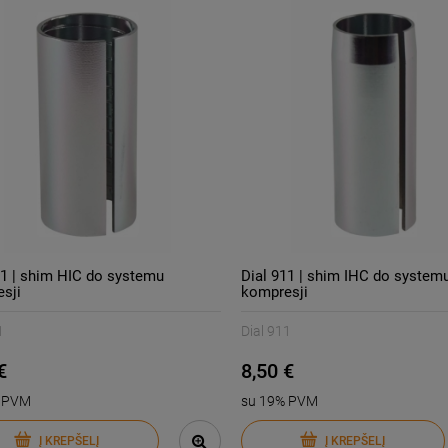
11 | shim HIC do systemu
Dial 911 | shim IHC do system
sji
kompresji
1
Dial 911
€
8,50 €
% PVM
su 19% PVM
Į KREPŠELĮ
Į KREPŠELĮ