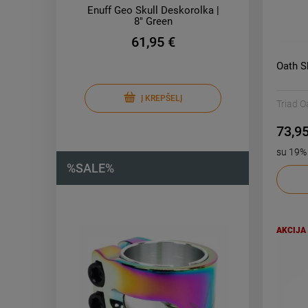
Enuff Geo Skull Deskorolka |
8" Green
61,95 €
Oath S
Į KREPŠELĮ
Triad O
73,95
su 19
%SALE%
AKCIJA