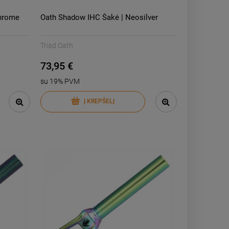
hrome
Oath Shadow IHC Šakė | Neosilver
Triad Oath
73,95 €
su 19% PVM
Į KREPŠELĮ