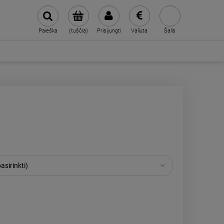
Paieška
(tuščia)
Prisijungti
Valiuta
Šalis
asirinkti)