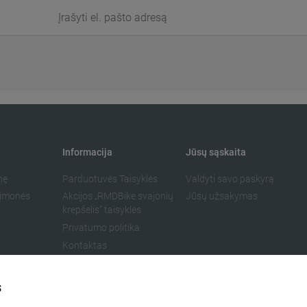
Informacija
Jūsų sąskaita
nę
Parduotuvės Taisyklės
Valdyti savo paskyrą
r įmonės
Akcijos „RMDBike svajonių
Jūsų užsakymas
krepšelis“ taisyklės
Privatumo politika
Kontaktas
s