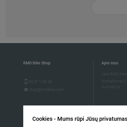
RMD Bike Shop
Apie mus
Apie RMD įmo
Kontaktiniai i
85 871 08 38
duomenys
shop@rmdbike.com
Cookies - Mums rūpi Jūsų privatuma