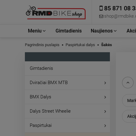
85 871 08 3
shop@rmdbike
Meniu
Gimtadienis
Naujienos
Akci
Pagrindinis puslapis
Paspirtukai dalys
Šakės
Gimtadienis
Dviračiai BMX MTB
BMX Dalys
Mark
Dalys Street Wheelie
Akcij
Paspirtukai