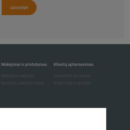
užsirašyti
Mokėjimai ir pristatymas
Klientų aptarnavimas
Mokėjimo metodai
Susisiekite su mumis
Siuntimo Laikas ir Kaina
Grąžinimai ir skundai