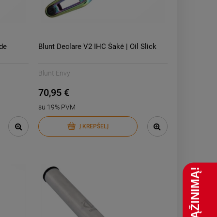
de
Blunt Declare V2 IHC Šakė | Oil Slick
Blunt Envy
70,95 €
su 19% PVM
Į KREPŠELĮ