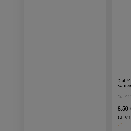
Dial 9
kompre
Dial 91
8,50 
su 19