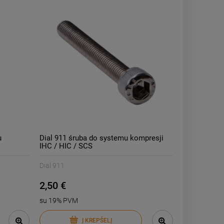
u
Dial 911 śruba do systemu kompresji
IHC / HIC / SCS
Dial 911
2,50 €
su 19% PVM
Į KREPŠELĮ