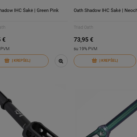
hadow IHC Šakė | Green Pink
Oath Shadow IHC Šakė | Neoc
ath
Triad Oath
 €
73,95 €
% PVM
su 19% PVM
Į KREPŠELĮ
Į KREPŠELĮ