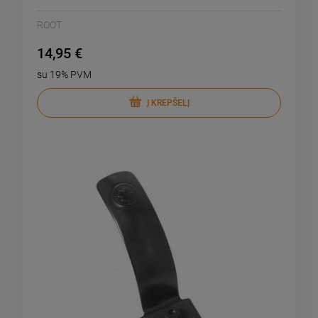
ROOT
14,95 €
su 19% PVM
Į KREPŠELĮ