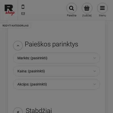
85 871 08 38
shop@rmdbike.com
Paieška
(tuščia)
Menu
Paieškos parinktys
Markės: (pasirinkti)
Kaina: (pasirinkti)
Akcijos: (pasirinkti)
Stabdžiai