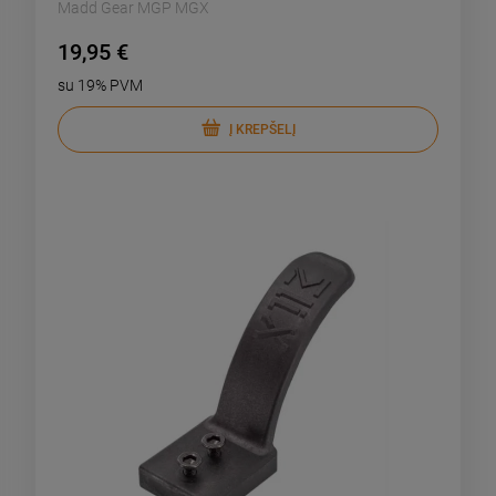
Madd Gear MGP MGX
19,95 €
su 19% PVM
Į KREPŠELĮ