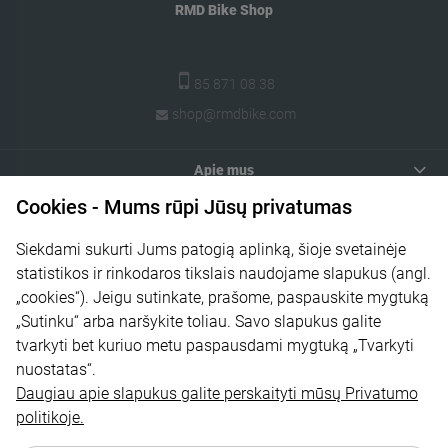
RMD Bike Shop
85 871 08 38
shop@rmdbike.com
Apie mus
Cookies - Mums rūpi Jūsų privatumas
Informacija
Siekdami sukurti Jums patogią aplinką, šioje svetainėje
Jūsų sąskaita
statistikos ir rinkodaros tikslais naudojame slapukus (angl.
Mokėjimai ir pristatymas
„cookies“). Jeigu sutinkate, prašome, paspauskite mygtuką
„Sutinku“ arba naršykite toliau. Savo slapukus galite
Klientų aptarnavimas
tvarkyti bet kuriuo metu paspausdami mygtuką „Tvarkyti
nuostatas“.
Daugiau apie slapukus galite perskaityti mūsų Privatumo
politikoje.