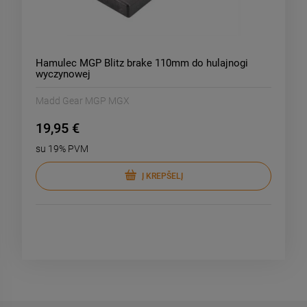
Hamulec MGP Blitz brake 110mm do hulajnogi
wyczynowej
Madd Gear MGP MGX
19,95 €
su 19% PVM
Į KREPŠELĮ