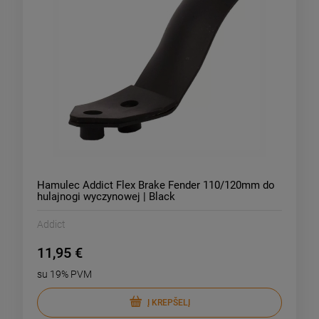
85,95 €
47,
emiausia kaina:
Žemiausia kaina:
Į KREPŠELĮ
Į KREPŠELĮ
Hamulec Addict Flex Brake Fender 110/120mm do
hulajnogi wyczynowej | Black
Addict
11,95 €
su 19% PVM
Į KREPŠELĮ