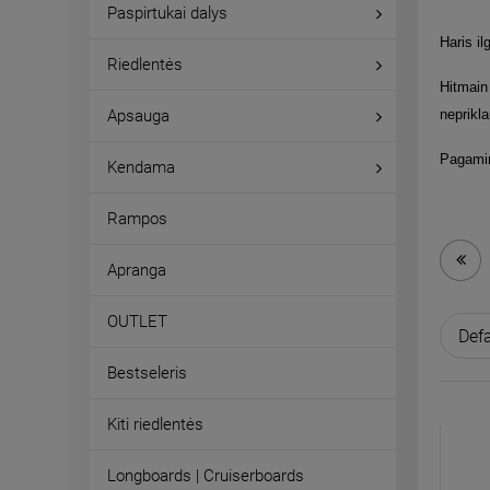
Paspirtukai dalys
Haris il
Riedlentės
Hitmain 
Apsauga
neprikla
Pagamin
Kendama
Rampos
Apranga
OUTLET
Bestseleris
Kiti riedlentės
Longboards | Cruiserboards