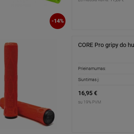
-
14
%
-
12
%
-
27
%
Geometric Deskorolka |
NS Bikes Eccentric Lite 2 29"
8" Green
MTB dviratis | Graphite
CORE Pro gripy do hu
73,40 €
689,00 €
82,95 €
949,00 
aina:
Reguliari kaina:
73,40 €
689,00 
kaina:
Žemiausia kaina:
Prieinamumas:
Siuntimas į:
Į KREPŠELĮ
Į KREPŠELĮ
16,95 €
su 19% PVM