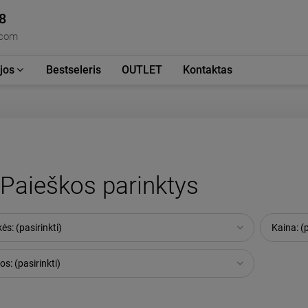
8
.com
jos
Bestseleris
OUTLET
Kontaktas
Paieškos parinktys
ės: (pasirinkti)
Kaina: (p
os: (pasirinkti)