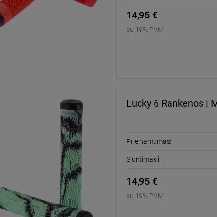
14,95 €
su 19% PVM
Lucky 6 Rankenos | M
Prieinamumas:
Siuntimas į:
14,95 €
su 19% PVM