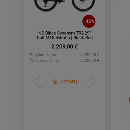
-
31
%
-
42
%
ped
NS Bikes Synonym TR2 29"
Enuff 
ple
trail MTB dviratis | Black Red
2 209,00 €
66,95 €
3 799,00 €
Reguliari kaina:
Reguliari k
45,95 €
2 209,00 €
Žemiausia kaina:
Žemiausia 
Į KREPŠELĮ