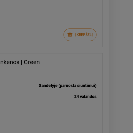
Į KREPŠELĮ
ankenos | Green
Sandėlyje (paruošta siuntimui)
24 valandos