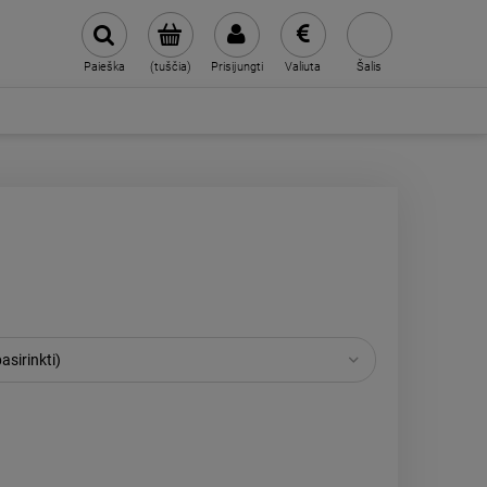
Paieška
(tuščia)
Prisijungti
Valiuta
Šalis
asirinkti)