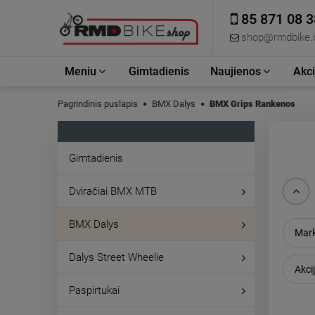
85 871 08 3
shop@rmdbike
Meniu
Gimtadienis
Naujienos
Akci
Pagrindinis puslapis
BMX Dalys
BMX Grips Rankenos
Gimtadienis
Dviračiai BMX MTB
BMX Dalys
Mark
Dalys Street Wheelie
Akcij
Paspirtukai