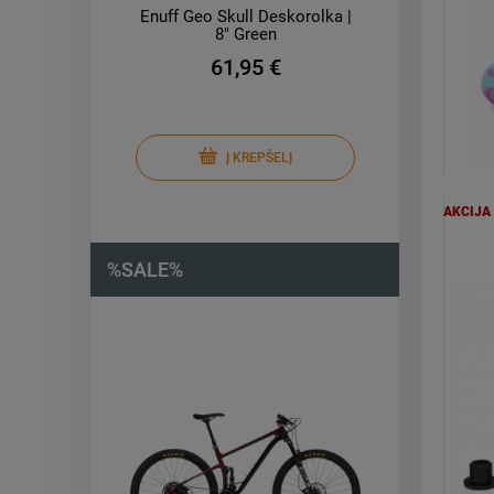
Enuff Geo Skull Deskorolka |
8" Green
61,95 €
Į KREPŠELĮ
AKCIJA
%SALE%