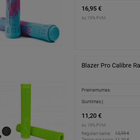
16,95 €
su 19% PVM
Blazer Pro Calibre R
Prieinamumas:
Siuntimas į:
11,20 €
su 19% PVM
12,95 €
Reguliari kaina:
Žemiausia kaina:
11,20 €