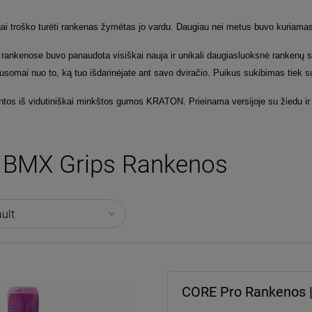
gai troško turėti rankenas žymėtas jo vardu. Daugiau nei metus buvo kuriamas i
rankenose buvo panaudota visiškai nauja ir unikali daugiasluoksnė rankenų str
usomai nuo to, ką tuo išdarinėjate ant savo dviračio. Puikus sukibimas tiek su 
tos iš vidutiniškai minkštos gumos KRATON. Prieinama versijoje su žiedu ir 
BMX Grips Rankenos
CORE Pro Rankenos |