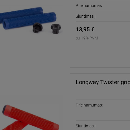
Prieinamumas:
Siuntimas į:
13,95 €
su 19% PVM
Longway Twister grip
Prieinamumas:
Siuntimas į: