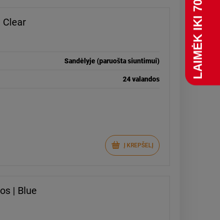
 Clear
Sandėlyje (paruošta siuntimui)
24 valandos
Į KREPŠELĮ
os | Blue