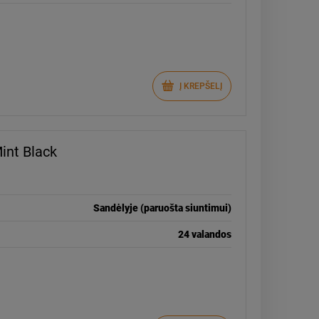
Į KREPŠELĮ
int Black
Sandėlyje (paruošta siuntimui)
24 valandos